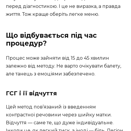
перед діагностикою. І це не виразка, а правда
життя. Тож краще оберіть легке меню.
Що відбувається під час
процедур?
Процес може зайняти від 15 до 45 хвилин
залежно від методу. Не варто очікувати балету,
але танець з емоціями забезпечено.
ГСГ і її відчуття
Цей метод пов’язаний із введенням
контрастної речовини через шийку матки.
Відчуття — саме те, що дуже індивідуальне.
Інколи це, як легкий тиск, а іноді — біль. Легіон