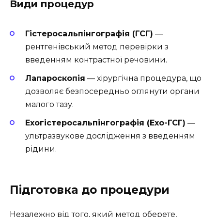
Види процедур
Гістеросальпінгографія (ГСГ)
—
рентгенівський метод перевірки з
введенням контрастної речовини.
Лапароскопія
— хірургічна процедура, що
дозволяє безпосередньо оглянути органи
малого тазу.
Ехогістеросальпінгографія (Ехо-ГСГ)
—
ультразвукове дослідження з введенням
рідини.
Підготовка до процедури
Незалежно від того, який метод оберете,