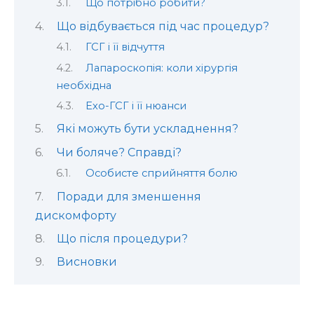
Що потрібно робити?
Що відбувається під час процедур?
ГСГ і її відчуття
Лапароскопія: коли хірургія
необхідна
Ехо-ГСГ і її нюанси
Які можуть бути ускладнення?
Чи боляче? Справді?
Особисте сприйняття болю
Поради для зменшення
дискомфорту
Що після процедури?
Висновки