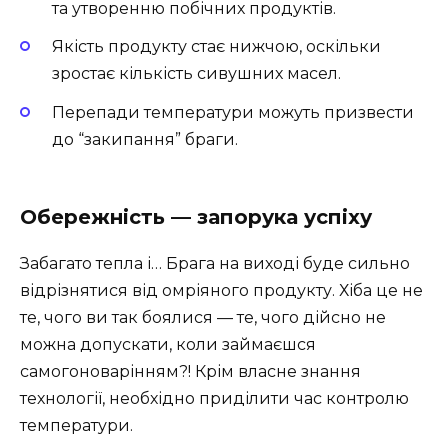
та утворенню побічних продуктів.
Якість продукту стає нижчою, оскільки
зростає кількість сивушних масел.
Перепади температури можуть призвести
до “закипання” браги.
Обережність — запорука успіху
Забагато тепла і… Брага на виході буде сильно
відрізнятися від омріяного продукту. Хіба це не
те, чого ви так боялися — те, чого дійсно не
можна допускати, коли займаєшся
самогоноварінням?! Крім власне знання
технології, необхідно приділити час контролю
температури.