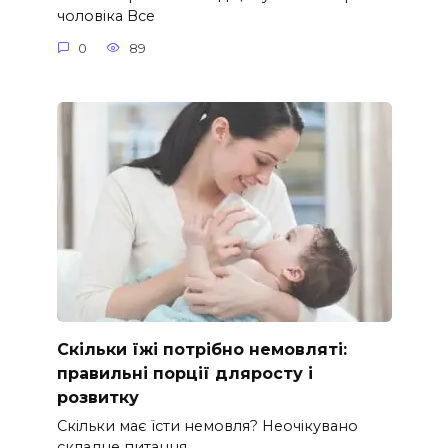
чоловіка Все
0
89
Скільки їжі потрібно немовляті:
правильні порції дляросту і
розвитку
Скільки має їсти немовля? Неочікувано
складне питання