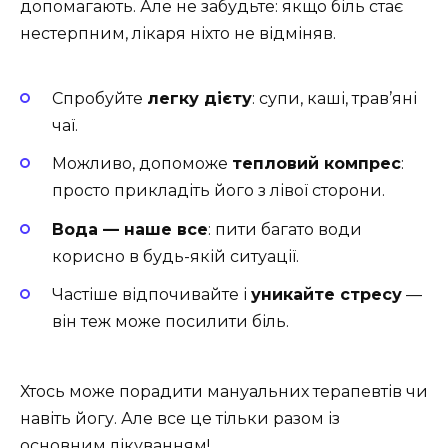
допомагають. Але не забудьте: якщо біль стає
нестерпним, лікаря ніхто не відміняв.
Спробуйте
легку дієту
: супи, каші, трав’яні
чаї.
Можливо, допоможе
тепловий компрес
:
просто прикладіть його з лівої сторони.
Вода — наше все
: пити багато води
корисно в будь-якій ситуації.
Частіше відпочивайте і
уникайте стресу
—
він теж може посилити біль.
Хтось може порадити мануальних терапевтів чи
навіть йогу. Але все це тільки разом із
основним лікуванням!