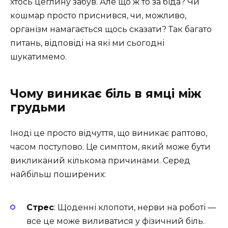
хтось цеглину забув. Але що ж то за біда? Чи
кошмар просто приснився, чи, можливо,
організм намагається щось сказати? Так багато
питань, відповіді на які ми сьогодні
шукатимемо.
Чому виникає біль в ямці між
грудьми
Іноді це просто відчуття, що виникає раптово,
часом поступово. Це симптом, який може бути
викликаний кількома причинами. Серед
найбільш поширених:
Стрес
: Щоденні клопоти, нерви на роботі —
все це може виливатися у фізичний біль.