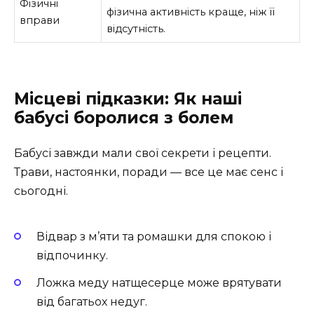
Фізичні
фізична активність краще, ніж її
вправи
відсутність.
Місцеві підказки: Як наші
бабусі боролися з болем
Бабусі завжди мали свої секрети і рецепти.
Трави, настоянки, поради — все це має сенс і
сьогодні.
Відвар з м’яти та ромашки для спокою і
відпочинку.
Ложка меду натщесерце може врятувати
від багатьох недуг.