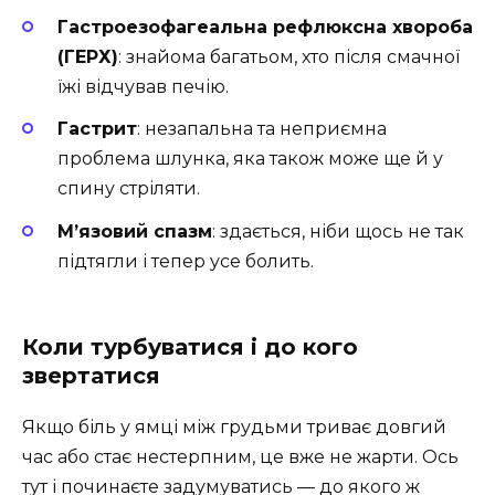
Гастроезофагеальна рефлюксна хвороба
(ГЕРХ)
: знайома багатьом, хто після смачної
їжі відчував печію.
Гастрит
: незапальна та неприємна
проблема шлунка, яка також може ще й у
спину стріляти.
М’язовий спазм
: здається, ніби щось не так
підтягли і тепер усе болить.
Коли турбуватися і до кого
звертатися
Якщо біль у ямці між грудьми триває довгий
час або стає нестерпним, це вже не жарти. Ось
тут і починаєте задумуватись — до якого ж