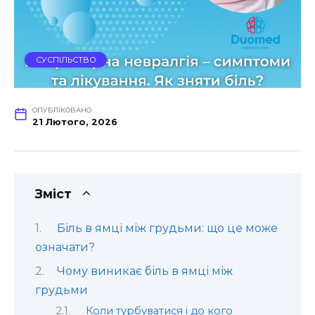
СУСПІЛЬСТВО
ОПУБЛІКОВАНО
21 Лютого, 2026
Зміст
Біль в ямці між грудьми: що це може
означати?
Чому виникає біль в ямці між
грудьми
Коли турбуватися і до кого