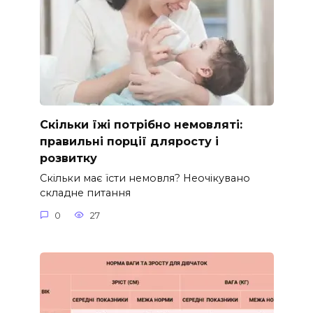
Скільки їжі потрібно немовляті:
правильні порції дляросту і
розвитку
Скільки має їсти немовля? Неочікувано
складне питання
0
27