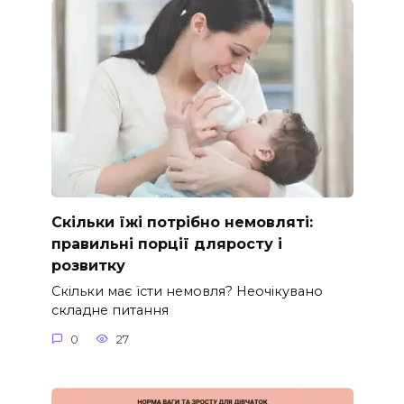
Скільки їжі потрібно немовляті:
правильні порції дляросту і
розвитку
Скільки має їсти немовля? Неочікувано
складне питання
0
27