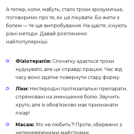
А тепер, коли, мабуть, стало трохи зрозуміліше,
поговоримо про те, як це лікувати. Бо жити з
болем — те ще випробування. На щастя, існують
різні методи. Давай розглянемо
найпопулярніші.
Фізіотерапія:
Спочатку здається трохи
нуднувато, але це справді працює. Час від
часу воно здатне повернути стару форму.
Ліки:
Нестероїдні протизапальні препарати,
спрямовані на зменшення болю. Звучить
круто, але їх обов’язково має призначати
лікар!
Масаж:
Хто не любить?! Проте, обережно з
неперевіреними майстрами.