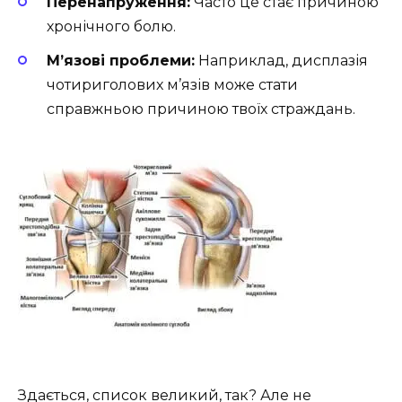
Перенапруження:
Часто це стає причиною
хронічного болю.
М’язові проблеми:
Наприклад, дисплазія
чотириголових м’язів може стати
справжньою причиною твоїх страждань.
Здається, список великий, так? Але не