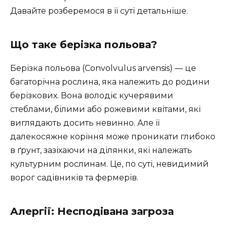
Давайте розберемося в її суті детальніше.
Що таке берізка польова?
Берізка польова (Convolvulus arvensis) — це
багаторічна рослина, яка належить до родини
берізкових. Вона володіє кучерявими
стеблами, білими або рожевими квітами, які
виглядають досить невинно. Але її
далекосяжне коріння може проникати глибоко
в ґрунт, зазіхаючи на ділянки, які належать
культурним рослинам. Це, по суті, невидимий
ворог садівників та фермерів.
Алергії: Несподівана загроза