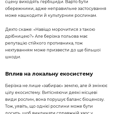
сцену виходять гербіциди. Варто бути
обережними, адже неправильне застосування
може нашкодити й культурним рослинам.
Дехто скаже: «Навіщо морочитися з такою
дрібницею?» Але берізка польова має
репутацію стійкого противника, тож
нехтуванням може призвести до ще більшої
шкоди.
Вплив на локальну екосистему
Берізка не лише «забирає» землю, але й змінює
цілу екосистему. Витісняючи деякі місцеві
види рослин, вона порушує баланс біоценозу.
Тож, уявіть, що однієї рослини може бути
досить, щоб викликати справжній хаос у