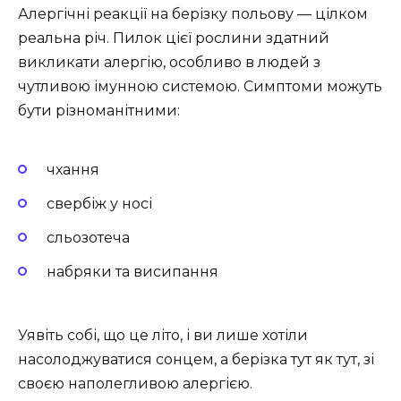
Алергічні реакції на берізку польову — цілком
реальна річ. Пилок цієї рослини здатний
викликати алергію, особливо в людей з
чутливою імунною системою. Симптоми можуть
бути різноманітними:
чхання
свербіж у носі
сльозотеча
набряки та висипання
Уявіть собі, що це літо, і ви лише хотіли
насолоджуватися сонцем, а берізка тут як тут, зі
своєю наполегливою алергією.