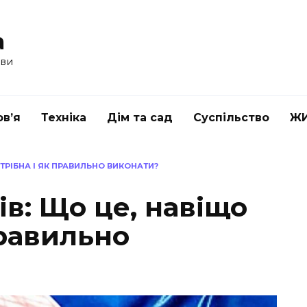
a
ави
в’я
Техніка
Дім та сад
Суспільство
Ж
ОТРІБНА І ЯК ПРАВИЛЬНО ВИКОНАТИ?
ів: Що це, навіщо
правильно