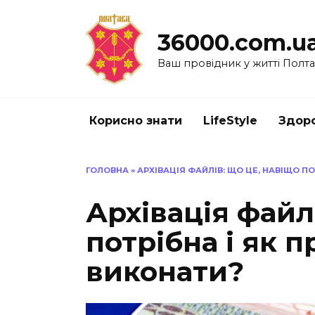
Перейти
до
36000.com.u
вмісту
Ваш провідник у житті Полт
Корисно знати
LifeStyle
Здоро
ГОЛОВНА
»
АРХІВАЦІЯ ФАЙЛІВ: ЩО ЦЕ, НАВІЩО П
Архівація файл
потрібна і як 
виконати?