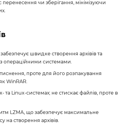
час перенесення чи зберігання, мінімізуючи
х.
ів
абезпечує швидке створення архівів та
ю з операційними системами.
иснення, проте для його розпакування
 як WinRAR.
- та Linux-системах; не стискає файлів, проте в
итм LZMA, що забезпечує максимальне
у на створення архівів.