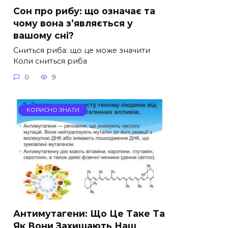
Сон про рибу: що означає та
чому вона з’являється у
вашому сні?
Сниться риба: що це може значити
Коли сниться риба
0
9
КОРИСНО ЗНАТИ
Антимутагени: Що Це Таке Та
Як Вони Захищають Наш