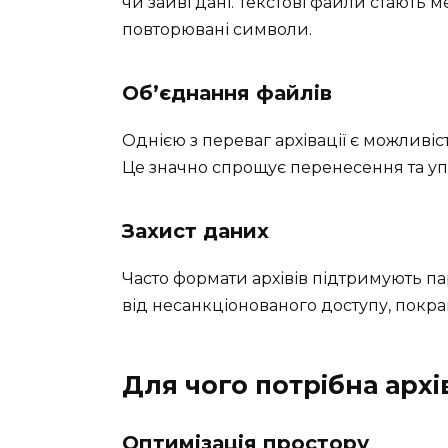
чи зайві дані. Текстові файли стають м
повторювані символи.
Об’єднання файлів
Однією з переваг архівації є можливіст
Це значно спрощує перенесення та уп
Захист даних
Часто формати архівів підтримують п
від несанкціонованого доступу, покр
Для чого потрібна архі
Оптимізація простору