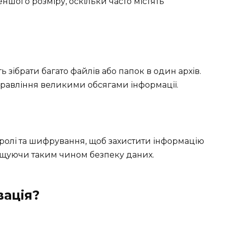
еншого розміру, оскільки часто містять
ь зібрати багато файлів або папок в один архів.
равління великими обсягами інформації.
аролі та шифрування, щоб захистити інформацію
ащуючи таким чином безпеку даних.
вація?