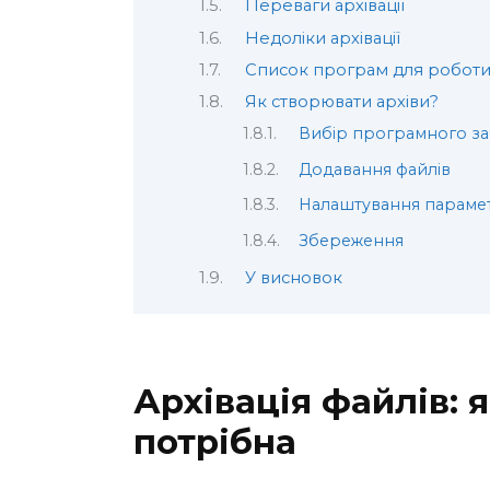
Переваги архівації
Недоліки архівації
Список програм для роботи 
Як створювати архіви?
Вибір програмного з
Додавання файлів
Налаштування параме
Збереження
У висновок
Архівація файлів: 
потрібна