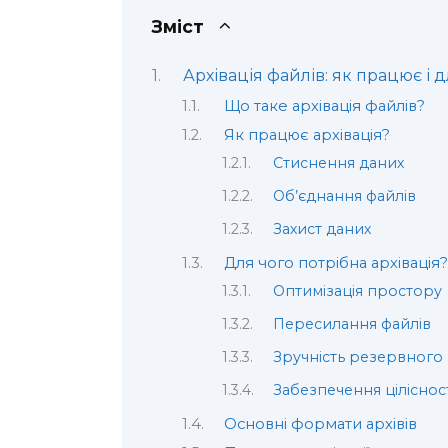
Зміст
Архівація файлів: як працює і д
Що таке архівація файлів?
Як працює архівація?
Стиснення даних
Об’єднання файлів
Захист даних
Для чого потрібна архівація?
Оптимізація простору
Пересилання файлів
Зручність резервного
Забезпечення ціліснос
Основні формати архівів