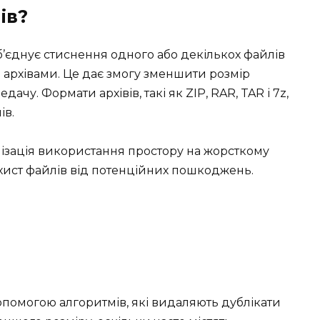
ів?
б’єднує стиснення одного або декількох файлів
 архівами. Це дає змогу зменшити розмір
дачу. Формати архівів, такі як ZIP, RAR, TAR і 7z,
ів.
ізація використання простору на жорсткому
захист файлів від потенційних пошкоджень.
опомогою алгоритмів, які видаляють дублікати