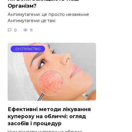
Організм?
Антимутагени: це просто незамінне
Антимутагени це такі
0
11
СУСПІЛЬСТВО
Ефективні методи лікування
куперозу на обличчі: огляд
засобів і процедур
Чим лікувати купероз на обличчі