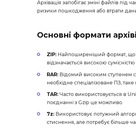
Архівація запобігає зміні файлів під 
ризики пошкодження або втрати дани
Основні формати архів
ZIP:
Найпоширеніший формат, що з
відзначається високою сумісніст
RAR:
Відомий високим ступенем ст
необхідне спеціалізоване ПЗ, таке
TAR:
Часто використовується в Unix
поєднанні з Gzip це можливо.
7z:
Використовує потужний алгор
стиснення, але потребує більше час