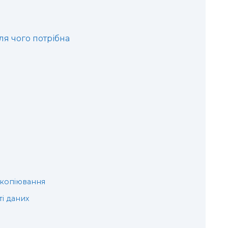
ля чого потрібна
 копіювання
ті даних