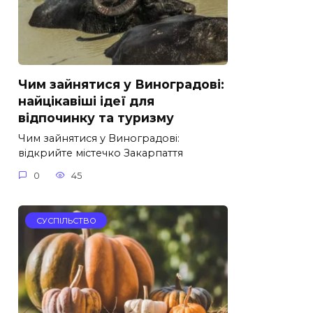
Чим зайнятися у Виноградові:
найцікавіші ідеї для
відпочинку та туризму
Чим зайнятися у Виноградові:
відкрийте містечко Закарпаття
0
45
СУСПІЛЬСТВО