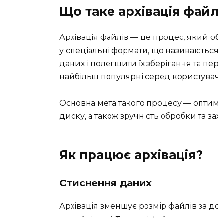
Що таке архівація файл
Архівація файлів — це процес, який о
у спеціальні формати, що називаються
даних і полегшити їх зберігання та пере
найбільш популярні серед користувач
Основна мета такого процесу — оптим
диску, а також зручність обробки та 
Як працює архівація?
Стиснення даних
Архівація зменшує розмір файлів за д