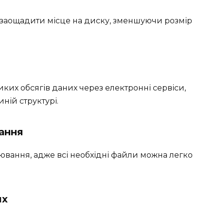
о заощадити місце на диску, зменшуючи розмір
ких обсягів даних через електронні сервіси,
ній структурі.
ання
ювання, адже всі необхідні файли можна легко
их