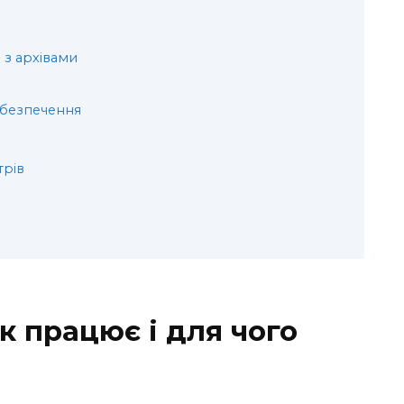
з архівами
абезпечення
трів
як працює і для чого