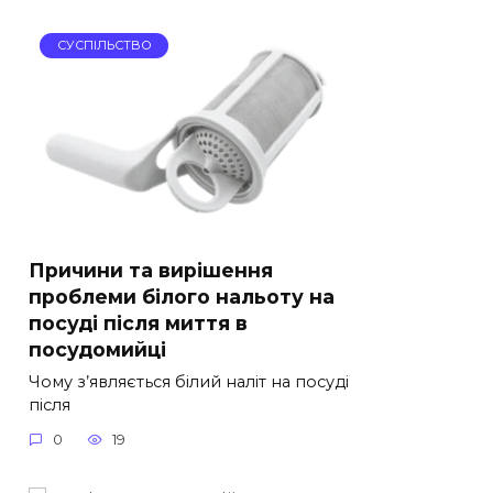
СУСПІЛЬСТВО
Причини та вирішення
проблеми білого нальоту на
посуді після миття в
посудомийці
Чому з’являється білий наліт на посуді
після
0
19