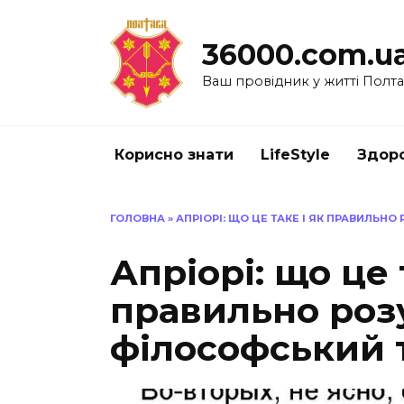
Перейти
до
36000.com.u
вмісту
Ваш провідник у житті Полт
Корисно знати
LifeStyle
Здоро
ГОЛОВНА
»
АПРІОРІ: ЩО ЦЕ ТАКЕ І ЯК ПРАВИЛЬН
Апріорі: що це 
правильно роз
філософський 