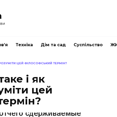
a
ави
в’я
Техніка
Дім та сад
Суспільство
Ж
О РОЗУМІТИ ЦЕЙ ФІЛОСОФСЬКИЙ ТЕРМІН?
таке і як
уміти цей
термін?