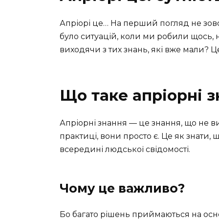
Апріорі це… На перший погляд не зовсі
було ситуацій, коли ми робили щось, 
виходячи з тих знань, які вже мали? Ц
Що таке апріорні 
Апріорні знання — це знання, що не в
практиці, вони просто є. Це як знати, щ
всередині людської свідомості.
Чому це важливо?
Бо багато рішень приймаються на основ