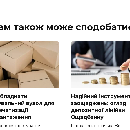
ам також може сподобати
обладнати
Надійний інструмен
увальний вузол для
заощаджень: огляд
оматизації
депозитної лінійки
вантаження
Ощадбанку
час комплектування
Готівкові кошти, які Ви