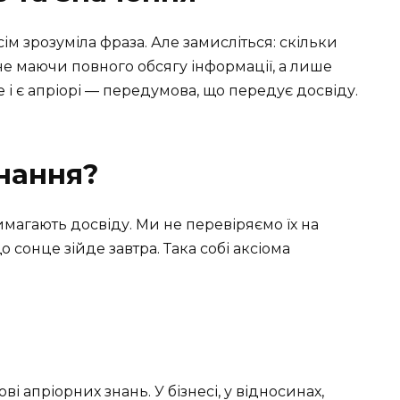
м зрозуміла фраза. Але замисліться: скільки
не маючи повного обсягу інформації, а лише
е і є апріорі — передумова, що передує досвіду.
знання?
имагають досвіду. Ми не перевіряємо їх на
о сонце зійде завтра. Така собі аксіома
і апріорних знань. У бізнесі, у відносинах,