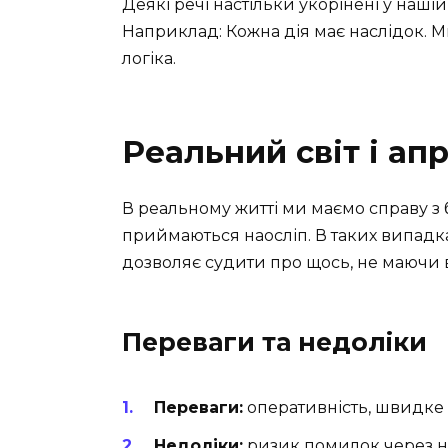
Деякі речі настільки укорінені у нашій 
Наприклад: Кожна дія має наслідок. М
логіка.
Реальний світ і апр
В реальному житті ми маємо справу з 
приймаються наосліп. В таких випадка
дозволяє судити про щось, не маючи в
Переваги та недоліки
Переваги:
оперативність, швидке
Недоліки:
ризик помилок через не