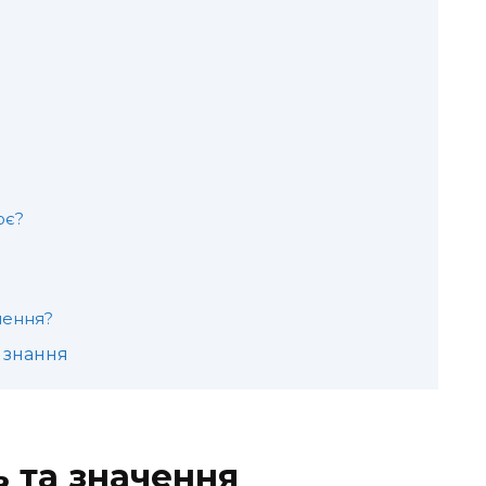
я
ює?
лення?
о знання
ь та значення