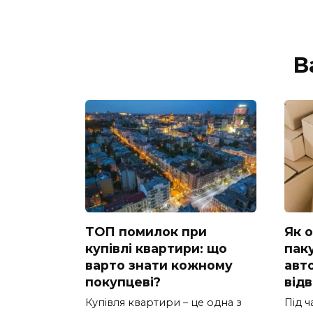
В
ТОП помилок при
Як 
купівлі квартири: що
пак
варто знати кожному
авт
покупцеві?
від
Купівля квартири – це одна з
Під 