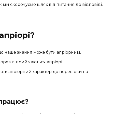
ак ми скорочуємо шлях від питання до відповіді,
апріорі?
що наше знання може бути апріорним.
еореми приймаються апріорі.
ають апріорний характер до перевірки на
 працює?