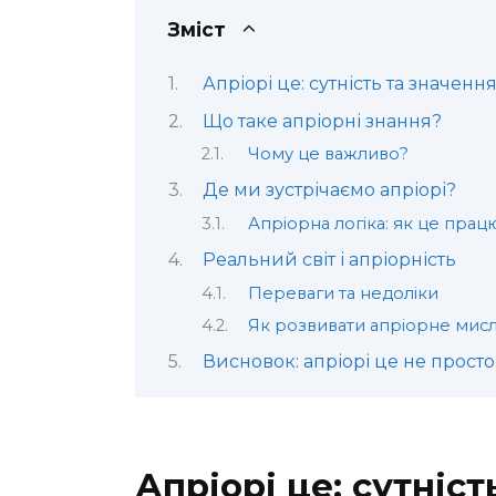
Зміст
Апріорі це: сутність та значенн
Що таке апріорні знання?
Чому це важливо?
Де ми зустрічаємо апріорі?
Апріорна логіка: як це прац
Реальний світ і апріорність
Переваги та недоліки
Як розвивати апріорне мис
Висновок: апріорі це не прост
Апріорі це: сутніст