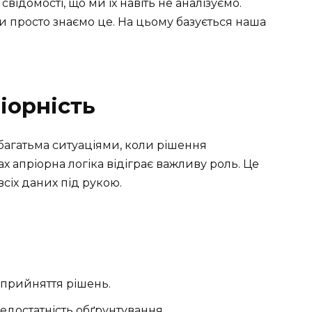
свідомості, що ми їх навіть не аналізуємо.
и просто знаємо це. На цьому базується наша
іорність
багатьма ситуаціями, коли рішення
х апріорна логіка відіграє важливу роль. Це
сіх даних під рукою.
 прийняття рішень.
достатність обґрунтування.