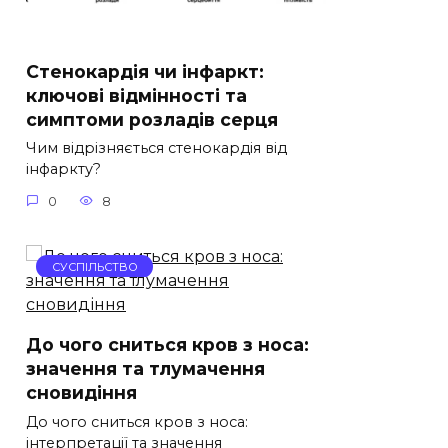
Стенокардія чи інфаркт:
ключові відмінності та
симптоми розладів серця
Чим відрізняється стенокардія від
інфаркту?
0
8
СУСПІЛЬСТВО
До чого сниться кров з носа:
значення та тлумачення
сновидіння
До чого сниться кров з носа:
інтерпретації та значення