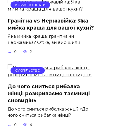
КОРИСНО ЗНАТИ
Гранітна vs Нержавійка: Яка
мийка краща для вашої кухні?
Яка мийка краща: гранітна чи
нержавійка? Отже, ви вирішили
0
2
СУСПІЛЬСТВО
До чого сниться рибалка
жінці: розкриваємо таємниці
сновидінь
До чого сниться рибалка жінці? «До
чого сниться рибалка жінці?
0
4