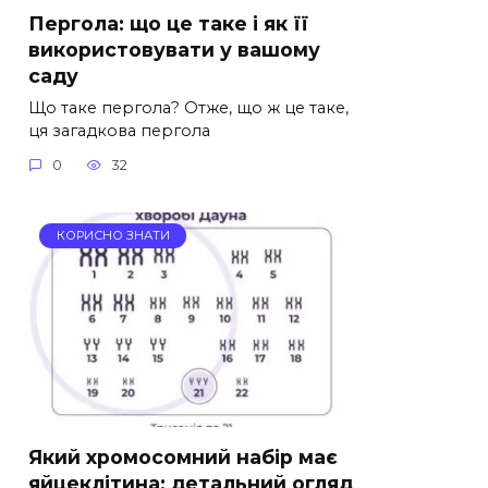
Пергола: що це таке і як її
використовувати у вашому
саду
Що таке пергола? Отже, що ж це таке,
ця загадкова пергола
0
32
КОРИСНО ЗНАТИ
Який хромосомний набір має
яйцеклітина: детальний огляд