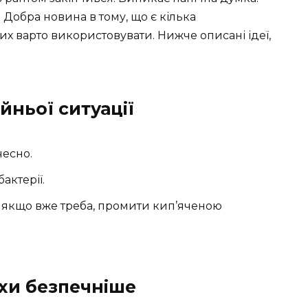
 Добра новина в тому, що є кілька
них варто використовувати. Нижче описані ідеї,
айньої ситуації
есно.
актерії.
е якщо вже треба, промити кип’яченою
охи безпечніше