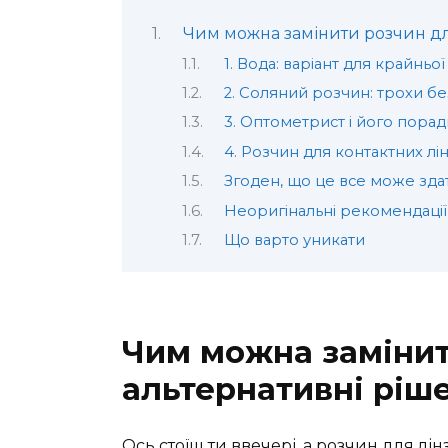
Чим можна замінити розчин для
1. Вода: варіант для крайньої 
2. Соляний розчин: трохи б
3. Оптометрист і його порад
4. Розчин для контактних лінз
Згоден, що це все може зда
Неоригінальні рекомендації
Що варто уникати
Чим можна замінит
альтернативні ріш
Ось стоїш ти ввечері, а розчин для лі