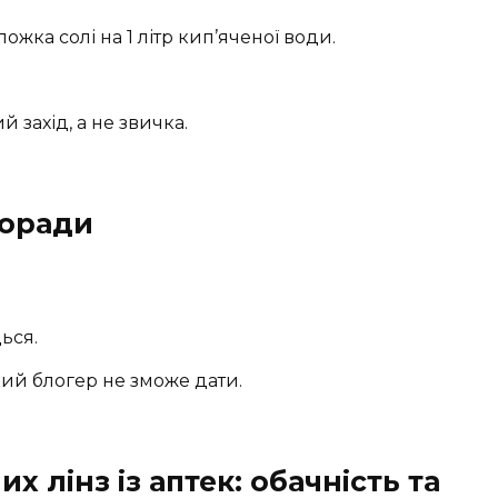
ожка солі на 1 літр кип’яченої води.
 захід, а не звичка.
поради
ься.
ий блогер не зможе дати.
х лінз із аптек: обачність та