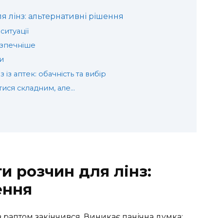
 лінз: альтернативні рішення
ситуації
езпечніше
и
 із аптек: обачність та вибір
тися складним, але…
и розчин для лінз:
ення
нз раптом закінчився. Виникає панічна думка: