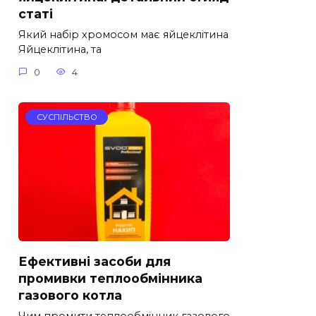
статі
Який набір хромосом має яйцеклітина
Яйцеклітина, та
0
4
СУСПІЛЬСТВО
Ефективні засоби для
промивки теплообмінника
газового котла
Чим промити теплообмінник газового