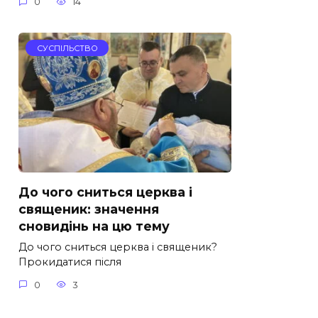
0
14
СУСПІЛЬСТВО
До чого сниться церква і
священик: значення
сновидінь на цю тему
До чого сниться церква і священик?
Прокидатися після
0
3