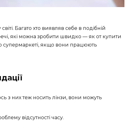
 світі. Багато хто виявляв себе в подібній
речі, які можна зробити швидко — як от купити
о супермаркеті, якщо вони працюють
дації
ось з них теж носить лінзи, вони можуть
облему відсутності часу.