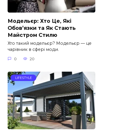
Модельєр: Хто Це, Які
Обов’язки та Як Стають
Майстром Стилю
Хто такий модельєр? Модельєр — це
чарівник в сфері моди.
0
20
LIFESTYLE