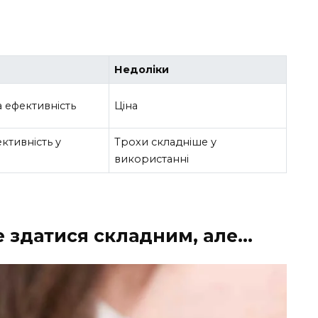
Недоліки
 ефективність
Ціна
ктивність у
Трохи складніше у
використанні
е здатися складним, але…