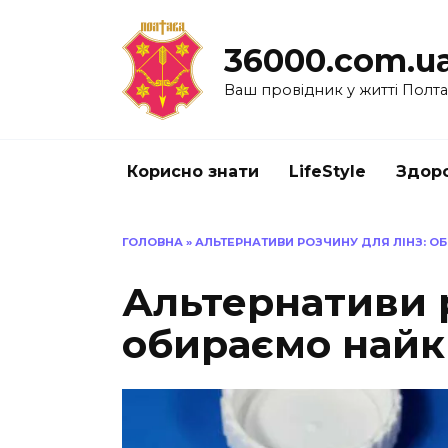
Перейти
до
36000.com.u
вмісту
Ваш провідник у житті Полт
Корисно знати
LifeStyle
Здоро
ГОЛОВНА
»
АЛЬТЕРНАТИВИ РОЗЧИНУ ДЛЯ ЛІНЗ: О
Альтернативи р
обираємо найк