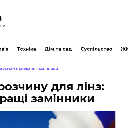
a
ави
в’я
Техніка
Дім та сад
Суспільство
Ж
БИРАЄМО НАЙКРАЩІ ЗАМІННИКИ
озчину для лінз:
ращі замінники