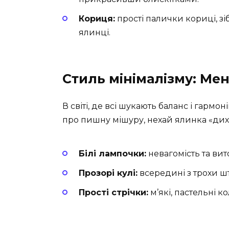
Кориця:
прості палички кориці, зі
ялинці.
Стиль мінімалізму: Ме
В світі, де всі шукають баланс і гармо
про пишну мішуру, нехай ялинка «дих
Білі лампочки:
невагомість та вит
Прозорі кулі:
всередині з трохи шту
Прості стрічки:
м’які, пастельні 