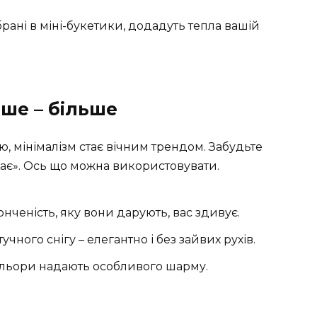
брані в міні-букетики, додадуть тепла вашій
нше – більше
нію, мінімалізм стає вічним трендом. Забудьте
ає». Ось що можна використовувати.
онченість, яку вони дарують, вас здивує.
чного снігу – елегантно і без зайвих рухів.
кольори надають особливого шарму.