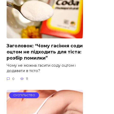
Заголовок: “Чому гасіння соди
оцтом не підходить для тіста:
розбір помилки”
Чому не можна гасити соду оцтом і
додавати в тісто?
0
11
СУСПІЛЬСТВО