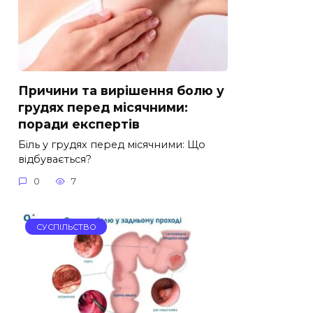
Причини та вирішення болю у
грудях перед місячними:
поради експертів
Біль у грудях перед місячними: Що
відбувається?
0
7
СУСПІЛЬСТВО