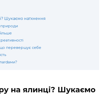
і? Шукаємо натхнення
о природи
більше
креативності
, що перевершує себе
ість
rnardами?
ру на ялинці? Шукаємо