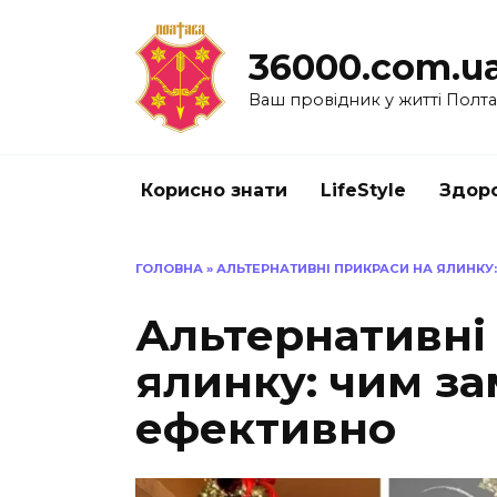
Перейти
до
36000.com.u
вмісту
Ваш провідник у житті Полт
Корисно знати
LifeStyle
Здоро
ГОЛОВНА
»
АЛЬТЕРНАТИВНІ ПРИКРАСИ НА ЯЛИНКУ
Альтернативні
ялинку: чим з
ефективно