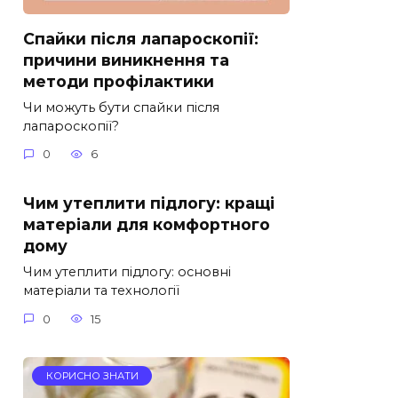
Спайки після лапароскопії:
причини виникнення та
методи профілактики
Чи можуть бути спайки після
лапароскопії?
0
6
Чим утеплити підлогу: кращі
матеріали для комфортного
дому
Чим утеплити підлогу: основні
матеріали та технології
0
15
КОРИСНО ЗНАТИ