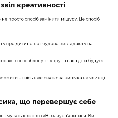
звіл креативності
не просто спосіб замінити мішуру. Це спосіб
ь про дитинство і чудово виглядають на
нажів по шаблону з фетру – і ваші діти будуть
рмити – і вісь вже святкова випічка на ялинці.
сика, що перевершує себе
і змусять кожного «Нюхачу» з’явитися. Ви