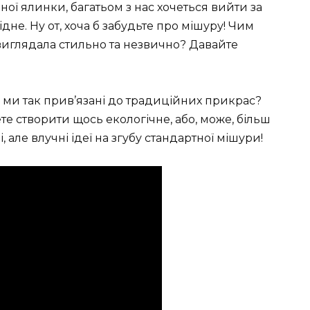
ої ялинки, багатьом з нас хочеться вийти за
дне. Ну от, хоча б забудьте про мішуру! Чим
виглядала стильно та незвично? Давайте
ми так прив’язані до традиційних прикрас?
те створити щось екологічне, або, може, більш
і, але влучні ідеї на згубу стандартної мішури!