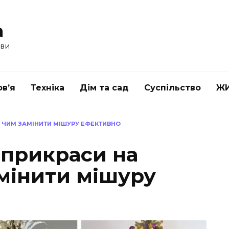
a
ави
в’я
Техніка
Дім та сад
Суспільство
Ж
: ЧИМ ЗАМІНИТИ МІШУРУ ЕФЕКТИВНО
 прикраси на
амінити мішуру