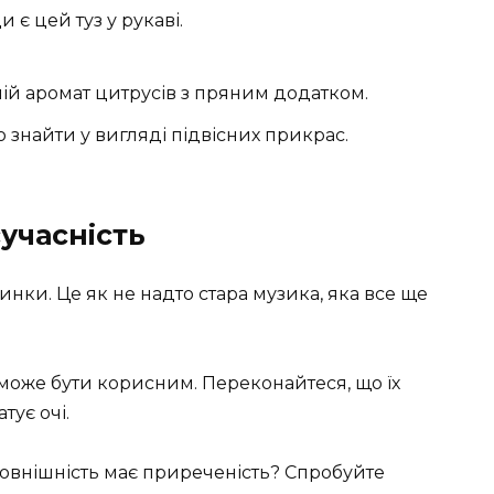
 є цей туз у рукаві.
й аромат цитрусів з пряним додатком.
о знайти у вигляді підвісних прикрас.
сучасність
инки. Це як не надто стара музика, яка все ще
 може бути корисним. Переконайтеся, що їх
ує очі.
 зовнішність має приреченість? Спробуйте