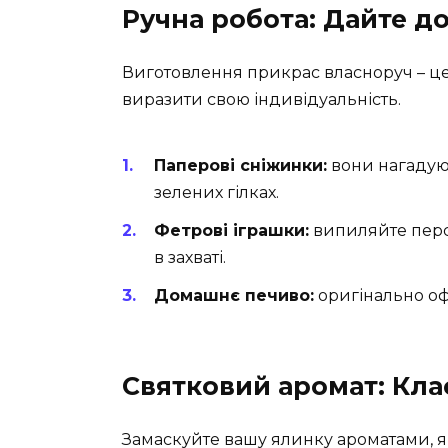
Ручна робота: Дайте до
Виготовлення прикрас власноруч – це 
виразити свою індивідуальність.
Паперові сніжинки:
вони нагадуют
зелених гілках.
Фетрові іграшки:
випиляйте персо
в захваті.
Домашнє печиво:
оригінально офо
Святковий аромат: Кла
Замаскуйте вашу ялинку ароматами, як