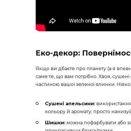
Еко-декор: Повернімо
Якщо ви дбаєте про планету (а я впевн
саме те, що вам потрібно. Хвоя, сушені
частиною вашої зеленої ялинки. Ніяко
Сушені апельсини:
використання
кольору й аромату; просто нанизуйт
Шишки:
можна пофарбувати або за
прикрасивши блискітками.