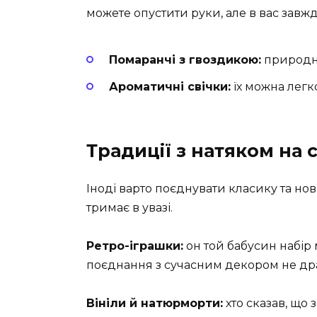
можете опустити руки, але в вас завжди
Помаранчі з гвоздикою:
природні
Ароматичні свічки:
їх можна легк
Традиції з натяком на 
Іноді варто поєднувати класику та нов
тримає в увазі.
Ретро-іграшки:
он той бабусин набір
поєднання з сучасним декором не драт
Вініли й натюрморти:
хто сказав, що