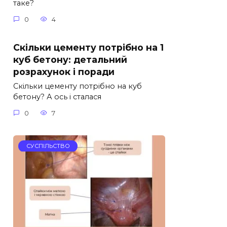
таке?
0
4
Скільки цементу потрібно на 1
куб бетону: детальний
розрахунок і поради
Скільки цементу потрібно на куб
бетону? А ось і сталася
0
7
СУСПІЛЬСТВО